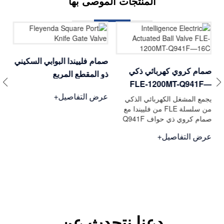
المنتجات الموصى بها
صمام فلييندا البوابي السكيني
صمام كروي كهربائي ذكي
صم
ذو المقطع المربع
FLE-1200MT-Q941F—
عرض التفاصيل+
16C
DN50
يجمع المشغل الكهربائي الذكي
صم
من سلسلة FLE من فلييندا مع
ال
صمام كروي ذي حواف Q941F
خص
مام
لتشكيل وحدة تحكم دوارة مدمجة
ال
عرض التفاصيل+
عر
،
لتطبيقات الدوران الربعي من 0°
ال
إلى 90°. مدعوم بـ
مغ
AC24V/110V/2
ال
دعنا نتحدث عن