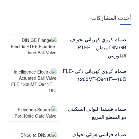
أحدث المشاركات
صمام كروي كهربائي بحواف
DIN GB مبطن بـ PTFE
الفلوريني
صمام كروي كهربائي ذكي FLE-
1200MT-Q941F—16C
صمام فلييندا البوابي السكيني
ذو المقطع المربع
صمام فراشي هوائي بحواف