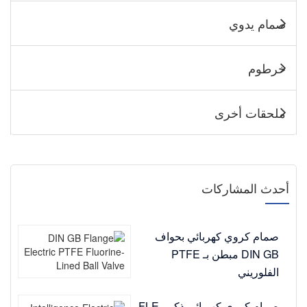
صمام يدوي
خرطوم
ملحقات أخرى
أحدث المشاركات
صمام كروي كهربائي بحواف
DIN GB مبطن بـ PTFE
الفلوريني
صمام كروي كهربائي ذكي FLE-