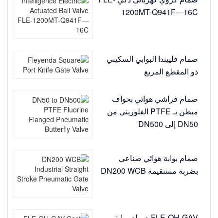
1200MT-Q941F—16C
صمام فلييندا البوابي السكيني
ذو المقطع المربع
صمام فراشي هوائي بحواف
مبطن بـ PTFE الفلوريني من
DN50 إلى DN500
صمام بوابة هوائي صناعي
بضربة مستقيمة DN200 WCB
FLE-QH-GAV صمام بوابة